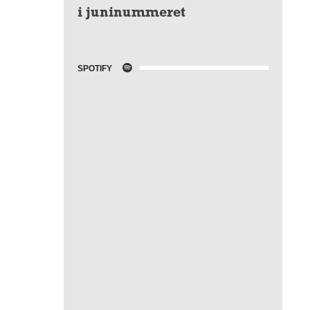
i juninummeret
SPOTIFY