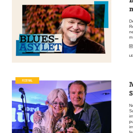
B
De
Re
n
m
LE
FESTIVAL
M
No
Sa
i
pu
in
fe