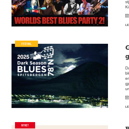
st
K
LE
FESTIVAL
G
D
b
e
gj
u
LE
NYHET