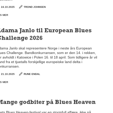
24.10.2025
TROND JOHNSEN
S MER
dama Janlo til European Blues
hallenge 2026
dama Janlo skal representere Norge i neste års European
lues Challenge. Bandkonkurransen, som er den 14. i rekken,
ir avholdt i Katowice i Polen 16. til 18 april. Som tidligere år vil
nd fra et tjuetalls forskjellige europeiske land delta i
onkurransen.
21.10.2025
RUNE ENDAL
S MER
Mange godbiter på Blues Heaven
ets Blues Heaven-festival var en stormfull affære, ikke på