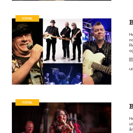
FESTIVAL
He
n
Re
o
LE
FESTIVAL
B
He
ut
år