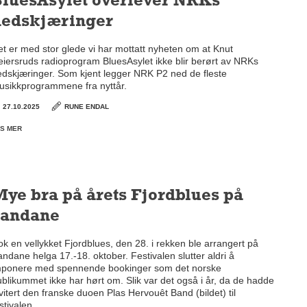
luesAsylet overlever NRKs
nedskjæringer
t er med stor glede vi har mottatt nyheten om at Knut
iersruds radioprogram BluesAsylet ikke blir berørt av NRKs
edskjæringer. Som kjent legger NRK P2 ned de fleste
usikkprogrammene fra nyttår.
27.10.2025
RUNE ENDAL
S MER
ye bra på årets Fjordblues på
Sandane
k en vellykket Fjordblues, den 28. i rekken ble arrangert på
ndane helga 17.-18. oktober. Festivalen slutter aldri å
mponere med spennende bookinger som det norske
blikummet ikke har hørt om. Slik var det også i år, da de hadde
vitert den franske duoen Plas Hervouêt Band (bildet) til
stivalen.