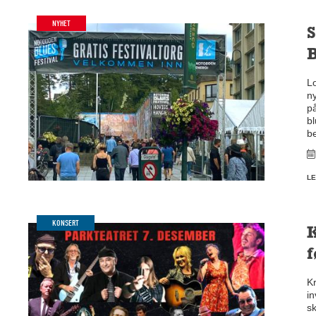
NYHET
S
B
L
n
på
b
be
LE
KONSERT
K
f
Kr
in
sk