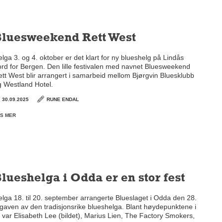
Bluesweekend Rett West
lga 3. og 4. oktober er det klart for ny blueshelg på Lindås
ord for Bergen. Den lille festivalen med navnet Bluesweekend
tt West blir arrangert i samarbeid mellom Bjørgvin Bluesklubb
g Westland Hotel.
30.09.2025
RUNE ENDAL
S MER
lueshelga i Odda er en stor fest
lga 18. til 20. september arrangerte Blueslaget i Odda den 28.
gaven av den tradisjonsrike blueshelga. Blant høydepunktene i
 var Elisabeth Lee (bildet), Marius Lien, The Factory Smokers,