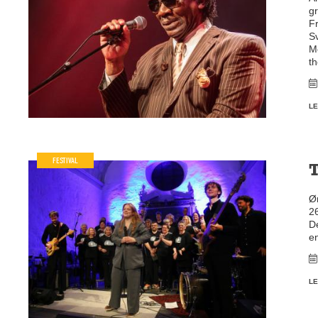
g
F
Sv
Mo
th
LE
FESTIVAL
T
Ør
26
De
e
LE