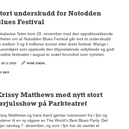
tort underskudd for Notodden
lues Festival
okalavisa Telen kom 28. november med den oppsiktsvekkende
yheten om at Notodden Blues Festival går mot et underskudd
 mellom 3 og 4 millioner kroner etter årets festival. Mange i
luesmiljøet som opplevde den tilsynelatende vellykkede og godt
søkte festivalen i august er svært forundret over nyheten.
28.11.2025
RUNE ENDAL
S MER
rissy Matthews med nytt stort
ørjulsshow på Parkteatret
issy Matthews og hans band gjentar suksessen fra i fjor og
viterer til en ny utgave av The World's Best Blues Party. Det
jer søndag 7. desember, og som i fjor har de samlet et