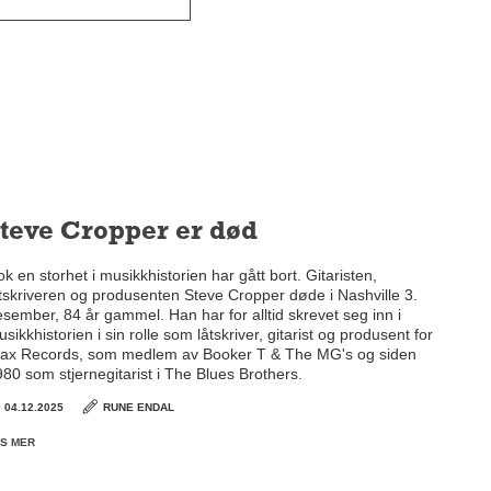
teve Cropper er død
k en storhet i musikkhistorien har gått bort. Gitaristen,
tskriveren og produsenten Steve Cropper døde i Nashville 3.
sember, 84 år gammel. Han har for alltid skrevet seg inn i
sikkhistorien i sin rolle som låtskriver, gitarist og produsent for
tax Records, som medlem av Booker T & The MG's og siden
80 som stjernegitarist i The Blues Brothers.
04.12.2025
RUNE ENDAL
S MER