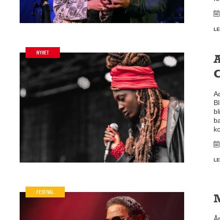
LE
NYHET
A
C
A
B
bl
ba
k
LE
FESTIVAL
År