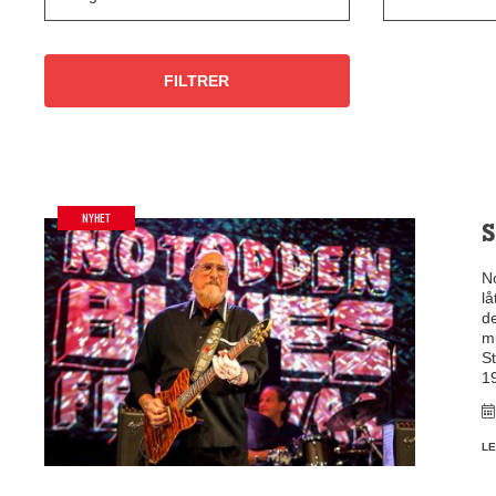
NYHET
S
No
lå
de
mu
S
19
LE