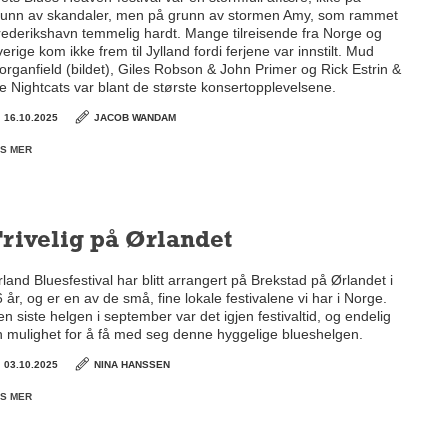
runn av skandaler, men på grunn av stormen Amy, som rammet
rederikshavn temmelig hardt. Mange tilreisende fra Norge og
erige kom ikke frem til Jylland fordi ferjene var innstilt. Mud
rganfield (bildet), Giles Robson & John Primer og Rick Estrin &
e Nightcats var blant de største konsertopplevelsene.
16.10.2025
JACOB WANDAM
S MER
rivelig på Ørlandet
land Bluesfestival har blitt arrangert på Brekstad på Ørlandet i
 år, og er en av de små, fine lokale festivalene vi har i Norge.
n siste helgen i september var det igjen festivaltid, og endelig
n mulighet for å få med seg denne hyggelige blueshelgen.
03.10.2025
NINA HANSSEN
S MER