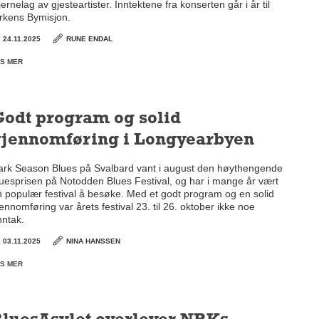
jernelag av gjesteartister. Inntektene fra konserten går i år til
irkens Bymisjon.
24.11.2025
RUNE ENDAL
S MER
odt program og solid
gjennomføring i Longyearbyen
ark Season Blues på Svalbard vant i august den høythengende
luesprisen på Notodden Blues Festival, og har i mange år vært
n populær festival å besøke. Med et godt program og en solid
ennomføring var årets festival 23. til 26. oktober ikke noe
nntak.
03.11.2025
NINA HANSSEN
S MER