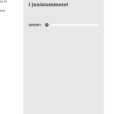
es in
i juninummeret
kdom
SPOTIFY