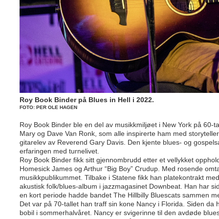
Roy Book Binder på Blues in Hell i 2022.
FOTO: PER OLE HAGEN
Roy Book Binder ble en del av musikkmiljøet i New York på 60-tal
Mary og Dave Van Ronk, som alle inspirerte ham med storyteller
gitarelev av Reverend Gary Davis. Den kjente blues- og gospel
erfaringen med turnelivet.
Roy Book Binder fikk sitt gjennombrudd etter et vellykket opphold
Homesick James og Arthur “Big Boy” Crudup. Med rosende omtale 
musikkpublikummet. Tilbake i Statene fikk han platekontrakt med 
akustisk folk/blues-album i jazzmagasinet Downbeat. Han har s
en kort periode hadde bandet The Hillbilly Bluescats sammen me
Det var på 70-tallet han traff sin kone Nancy i Florida. Siden da
bobil i sommerhalvåret. Nancy er svigerinne til den avdøde blu