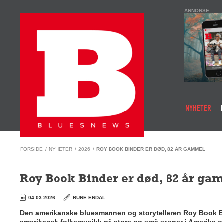
ANNONSE
NYHETER
FORSIDE
/
NYHETER
/
2026
/
ROY BOOK BINDER ER DØD, 82 ÅR GAMMEL
Roy Book Binder er død, 82 år ga
04.03.2026
RUNE ENDAL
Den amerikanske bluesmannen og storytelleren Roy Book Bind
amerikansk folkemusikk på store og små scener i Amerika o