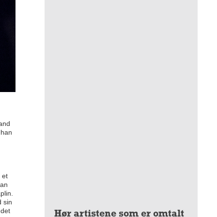
 and
 han
 et
han
plin.
d sin
 det
Hør artistene som er omtalt