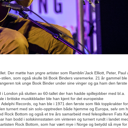
let. Der møtte han yngre artister som Ramblin’Jack Elliott, Peter, Paul
-stilen, som også skulle bli Book Binders varemerke. 21 år gammel ble
sangeren tok unge Book Binder under sine vinger og ga ham den første
 i London på slutten av 60-tallet der han hadde spillejobber med bl.a.
i britiske musikkblader ble han kjent for det europeiske
Adelphi Records, og han ble i 1971 den første som fikk toppkrakter for
iden turnert med sin solo-opptreden både hjemme og Europa, selv om 
d Rock Bottom og også et tre års samarbeid med felespilleren Fats Ka
 har han bodd i solskinnsstaten om vinteren og turnert rundt i landet me
esartisten Rock Bottom, som har vært mye i Norge og betydd så mye for