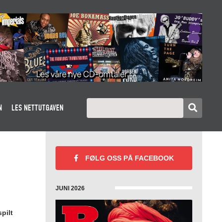
N
LES NETTUTGAVEN
FØLG OSS PÅ
FACEBOOK
JUNI 2026
pilt