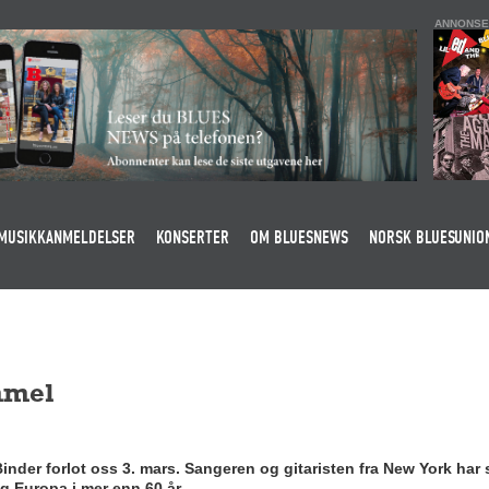
ANNONSE
MUSIKKANMELDELSER
KONSERTER
OM BLUESNEWS
NORSK BLUESUNIO
mmel
er forlot oss 3. mars. Sangeren og gitaristen fra New York har s
g Europa i mer enn 60 år.