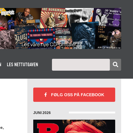
N
LES NETTUTGAVEN
FØLG OSS PÅ
FACEBOOK
JUNI 2026
e,