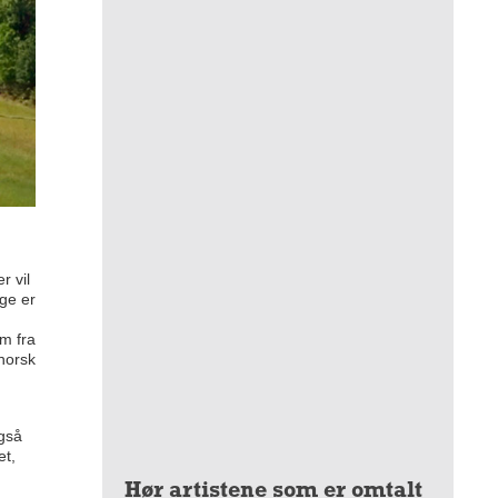
r vil
ge er
am fra
-norsk
også
et,
Hør artistene som er omtalt