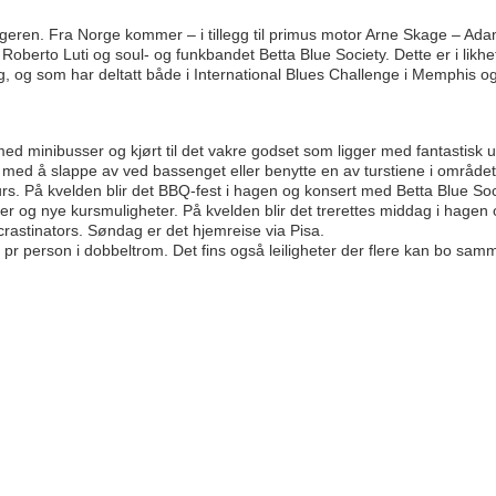
jangeren. Fra Norge kommer – i tillegg til primus motor Arne Skage – Ad
oberto Luti og soul- og funkbandet Betta Blue Society. Dette er i likhe
, og som har deltatt både i International Blues Challenge i Memphis og
ed minibusser og kjørt til det vakre godset som ligger med fantastisk ut
med å slappe av ved bassenget eller benytte en av turstiene i området
. På kvelden blir det BBQ-fest i hagen og konsert med Betta Blue Soc
der og nye kursmuligheter. På kvelden blir det trerettes middag i hagen
astinators. Søndag er det hjemreise via Pisa.
 pr person i dobbeltrom. Det fins også leiligheter der flere kan bo sam