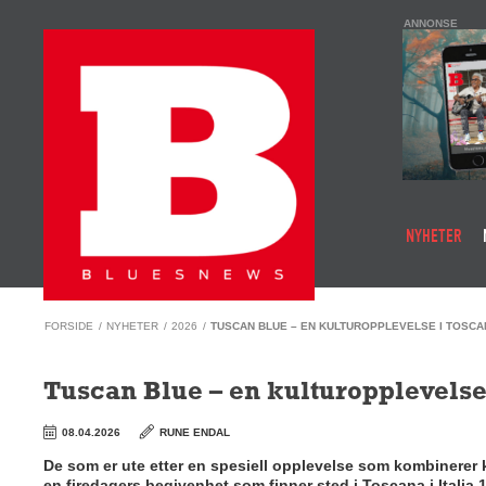
ANNONSE
NYHETER
FORSIDE
/
NYHETER
/
2026
/
TUSCAN BLUE – EN KULTUROPPLEVELSE I TOSCA
Tuscan Blue – en kulturopplevelse
08.04.2026
RUNE ENDAL
De som er ute etter en spesiell opplevelse som kombinerer 
en firedagers begivenhet som finner sted i Toscana i Italia 1