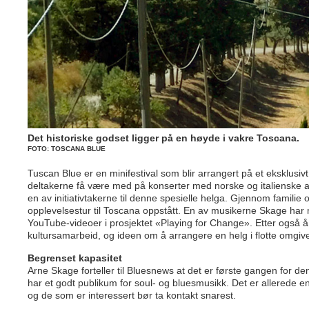
Det historiske godset ligger på en høyde i vakre Toscana.
FOTO: TOSCANA BLUE
Tuscan Blue er en minifestival som blir arrangert på et eksklusivt
deltakerne få være med på konserter med norske og italienske a
en av initiativtakerne til denne spesielle helga. Gjennom famili
opplevelsestur til Toscana oppstått. En av musikerne Skage har m
YouTube-videoer i prosjektet «Playing for Change». Etter også å 
kultursamarbeid, og ideen om å arrangere en helg i flotte omgivel
Begrenset kapasitet
Arne Skage forteller til Bluesnews at det er første ­gangen for 
har et godt publikum for soul- og bluesmusikk. Det er allerede 
og de som er interessert bør ta kontakt snarest.