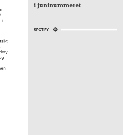
i juninummeret
am
t
 i
SPOTIFY
sikt
.
iety
 og
men