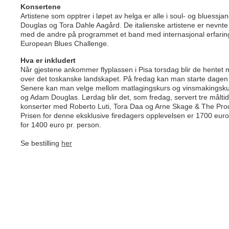
Konsertene
Artistene som opptrer i løpet av helga er alle i soul- og bluess
Douglas og Tora Dahle Aagård. De italienske artistene er nevnte R
med de andre på programmet et band med internasjonal er­­faring
European Blues Challenge.
Hva er inkludert
Når gjestene ankommer flyplassen i Pisa torsdag blir de hentet m
over det toskanske landskapet. På fredag kan man starte dagen 
Senere kan man velge mellom matlagingskurs og vin­smakingskurs
og Adam Douglas. Lørdag blir det, som fredag, ­servert tre målti
konserter med Roberto Luti, Tora Daa og Arne Skage & The Procr
Prisen for denne eksklusive firedagers opplevelsen er 1700 euro
for 1400 euro pr. person.
Se bestilling
her