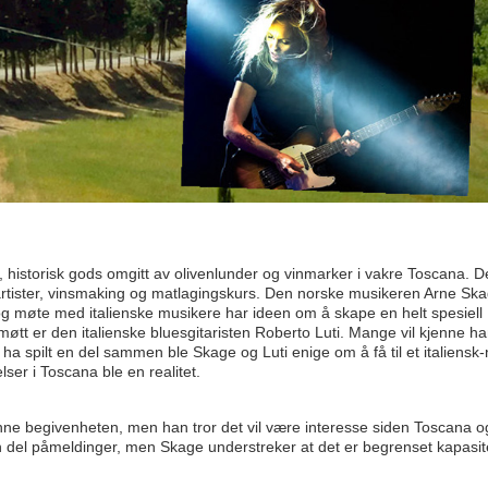
, historisk gods omgitt av olivenlunder og vinmarker i vakre Toscana. De
rtister, vinsmaking og matlagingskurs. Den norske musikeren Arne Ska
e og møte med italienske musikere har ideen om å skape en helt spesiell
øtt er den italienske bluesgitaristen Roberto Luti. Mange vil kjenne h
ha spilt en del sammen ble Skage og Luti enige om å få til et italiensk
ser i Toscana ble en realitet.
denne begivenheten, men han tror det vil være interesse siden Toscana 
en del påmeldinger, men Skage understreker at det er begrenset kapasit