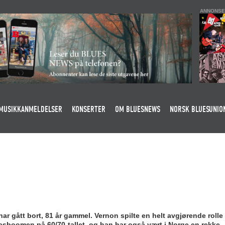
ANNONSE
MUSIKKANMELDELSER
KONSERTER
OM BLUESNEWS
NORSK BLUESUNIO
r gått bort, 81 år gammel. Vernon spilte en helt avgjørende roll
uesboomen på 60/70-tallet, og han har også vært i Norge en rekke