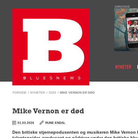
ANNONSE
NYHETER
FORSIDE
/
NYHETER
/
2026
/
MIKE VERNON ER DØD
Mike Vernon er død
01.03.2026
RUNE ENDAL
Den britiske stjernepodusenten og musikeren Mike Vernon ha
talentspeider, produsent og pådriver under den britiske bl