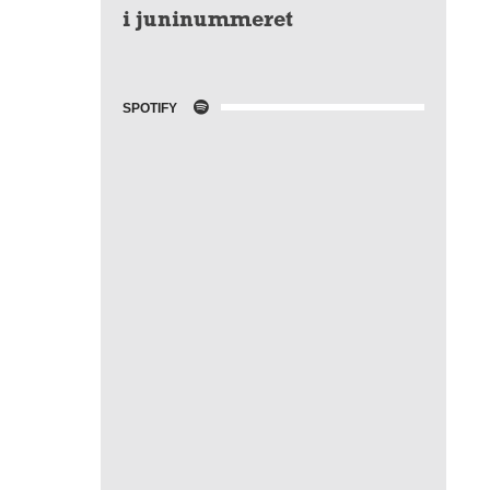
i juninummeret
SPOTIFY