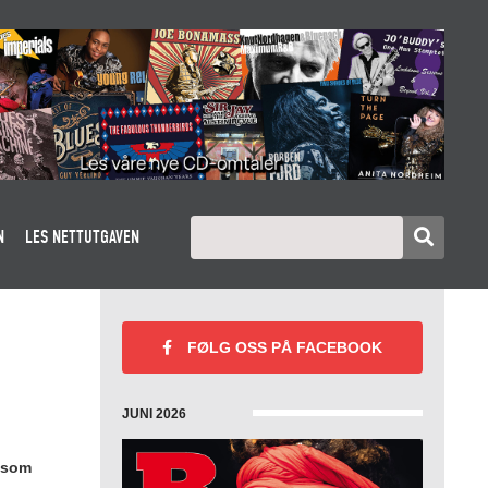
N
LES NETTUTGAVEN
FØLG OSS PÅ
FACEBOOK
JUNI 2026
e som