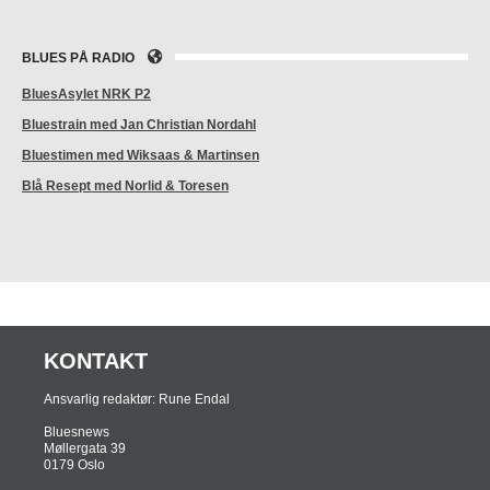
BLUES PÅ RADIO
BluesAsylet NRK P2
Bluestrain med Jan Christian Nordahl
Bluestimen med Wiksaas & Martinsen
Blå Resept med Norlid & Toresen
KONTAKT
Ansvarlig redaktør: Rune Endal
Bluesnews
Møllergata 39
0179 Oslo