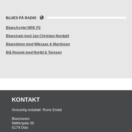
BLUES PÅ RADIO
BluesAsylet NRK P2
Bluestrain med Jan Christian Nordahl
Bluestimen med Wiksaas & Martinsen
Blå Resept med Norlid & Toresen
KONTAKT
Ansvarlig redaktør: Rune Endal
Bluesnews
Møllergata 39
0179 Oslo