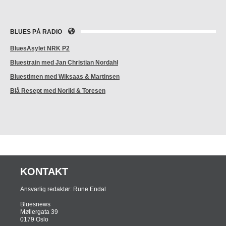
BLUES PÅ RADIO
BluesAsylet NRK P2
Bluestrain med Jan Christian Nordahl
Bluestimen med Wiksaas & Martinsen
Blå Resept med Norlid & Toresen
KONTAKT
Ansvarlig redaktør: Rune Endal
Bluesnews
Møllergata 39
0179 Oslo