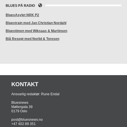
BLUES PÅ RADIO
BluesAsylet NRK P2
Bluestrain med Jan Christian Nordahl
Bluestimen med Wiksaas & Martinsen
Blå Resept med Norlid & Toresen
KONTAKT
Ansvarlig redaktør: Rune Endal
Bluesnews
Møllergata 39
0179 Oslo
post@bluesnews.no
+47 402 89 351