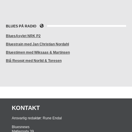
BLUES PÅ RADIO
BluesAsylet NRK P2
Bluestrain med Jan Christian Nordahl
Bluestimen med Wiksaas & Martinsen
Blå Resept med Norlid & Toresen
KONTAKT
Ansvarlig redaktør: Rune Endal
Bluesnews
Møllergata 39