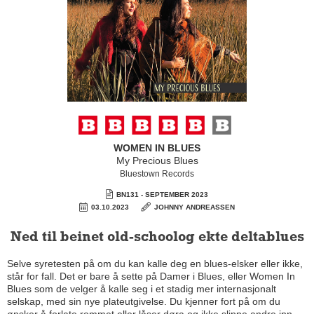
WOMEN IN BLUES
My Precious Blues
Bluestown Records
BN131 - SEPTEMBER 2023
03.10.2023
JOHNNY ANDREASSEN
Ned til beinet old-schoolog ekte deltablues
Selve syretesten på om du kan kalle deg en blues-elsker eller ikke,
står for fall. Det er bare å sette på Damer i Blues, eller Women In
Blues som de velger å kalle seg i et stadig mer internasjonalt
selskap, med sin nye plateutgivelse. Du kjenner fort på om du
ønsker å forlate rommet eller låser døra og ikke slippe andre inn.