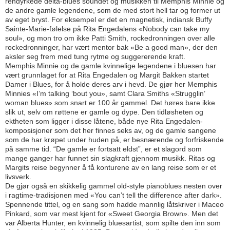
rendyrkede delta-blues soundet og musikken til Memphis Minnie og
de andre gamle legendene, som de med stort hell tar og former ut
av eget bryst. For eksempel er det en magnetisk, indiansk Buffy
Sainte-Marie-følelse på Rita Engedalens «Nobody can take my
soul», og mon tro om ikke Patti Smith, rockedronningen over alle
rockedronninger, har vært mentor bak «Be a good man», der den
aksler seg frem med tung rytme og suggererende kraft.
Memphis Minnie og de gamle kvinnelige legendene i bluesen har
vært grunnlaget for at Rita Engedalen og Margit Bakken startet
Damer i Blues, for å holde deres arv i hevd. De gjør her Memphis
Minnies «I’m talking ‘bout you», samt Clara Smiths «Strugglin’
woman blues» som snart er 100 år gammel. Det høres bare ikke
slik ut, selv om røttene er gamle og dype. Den tidløsheten og
ektheten som ligger i disse låtene, både nye Rita Engedalen-
komposisjoner som det her finnes seks av, og de gamle ­sangene
som de har krøpet under huden på, er besnærende og forfriskende
på samme tid. “De gamle er fortsatt eldst”, er et slagord som
mange ganger har funnet sin slagkraft gjennom musikk. Ritas og
Margits reise begynner å få konturene av en lang reise som er et
livsverk.
De gjør også en skikkelig gammel old-style pianoblues nesten over
i ragtime-tradi­sjonen med «You can’t tell the difference after dark».
Spennende tittel, og en sang som hadde mannlig låtskriver i Maceo
Pinkard, som var mest kjent for «Sweet Georgia Brown». Men det
var Alberta Hunter, en kvinnelig blues­artist, som spilte den inn som