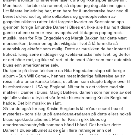
Men husk – forlater du rommet, så slipper jeg deg aldri inn igjen.
Litt flåsete innledning her, men bare for å understreke hvor ned til
beinet old-school og ekte deltablues og gjenopp­levelsen av
gospelmusikkens røtter i det fargede kvarter av Sørstatene opp
gjennom forrige århundre Damer i Blues er. Ikke alle har hørt disse
gamle røttene som er mye av opphavet til dagens pop og rock-
musikk, men for Rita Engedalen og Margit Bakken har dette vært
morsmelken, bensinen og det viktigste i livet å få formidle så
autentisk og ektefølt som mulig. Dette er musikken de har inntatt til
frokost, lunsj, sene middager og kvelds-snacks hele livet, og derfor
er det både rart, og ikke så rart, at de snart låter som mer autentisk
blues enn amerikanerne selv.
Du kjente på disse følelsene da Rita Engedalen slapp sitt forrige
album «Sun Will Come», hennes mest inderlige fullførelse av sin
reise i afro-amerikanske blues, et album som skapte bølger over til
bluesbastioner i USA og England. Nå tar hun det videre med sin
makker i Damer i Blues, Margit Bakken, damen som har noe av det
sjelfulle vokale uttrykket vår første bluesdronning Kristin Berglund
hadde. Det blir musikk av sånt.
Så tar de også for seg Kristin Berglunds låt «Your secret box of
mysteries» som slår ut på americana-radaren på dette ellers nokså
blues-spekkede albumet. Men for Kristin gikk blues og
americana/countryfolk sammen hånd i hånd. Det beriker dette
Damer I Blues-albumet at de går i flere retninger enn det