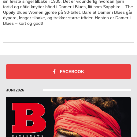
sin første singel tilbake i 1935. Det er vidunderlig hvordan fjern
fortid og nåtid knytter bånd i Damer i Blues, litt som Sapphire – The
Uppity Blues Women gjorde på 90-tallet. Bare at Damer i Blues går
dypere, lenger tilbake, og trekker større tråder. Høsten er Damer i
Blues – kort og godt!
FACEBOOK
JUNI 2026