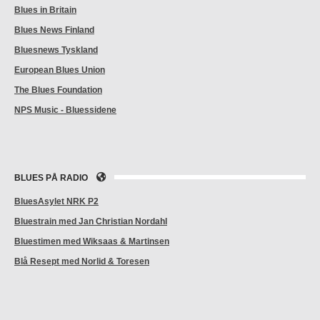
Blues in Britain
Blues News Finland
Bluesnews Tyskland
European Blues Union
The Blues Foundation
NPS Music - Bluessidene
BLUES PÅ RADIO
BluesAsylet NRK P2
Bluestrain med Jan Christian Nordahl
Bluestimen med Wiksaas & Martinsen
Blå Resept med Norlid & Toresen