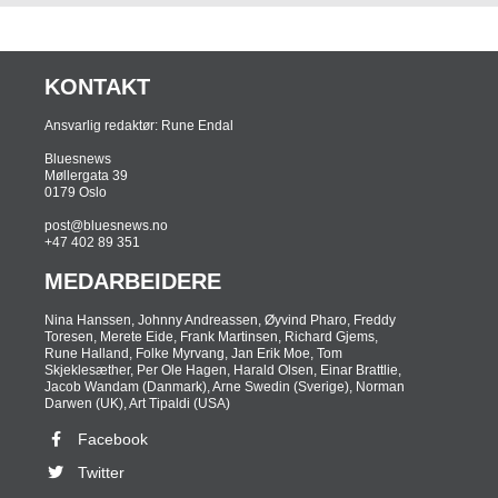
KONTAKT
Ansvarlig redaktør: Rune Endal
Bluesnews
Møllergata 39
0179 Oslo
post@bluesnews.no
+47 402 89 351
MEDARBEIDERE
Nina ­Hanssen, Johnny Andreassen, Øyvind Pharo, Freddy
Toresen, Merete Eide, Frank Martinsen, Richard Gjems,
Rune Halland, Folke Myrvang, Jan Erik Moe, Tom
Skjeklesæther, Per Ole Hagen, Harald Olsen, Einar Brattlie,
Jacob Wandam (Danmark), Arne Swedin (Sverige), Norman
Darwen (UK), Art Tipaldi (USA)
Facebook
Twitter