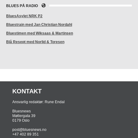
BLUES PÅ RADIO
BluesAsylet NRK P2
Bluestrain med Jan Christian Nordahl
Bluestimen med Wiksaas & Martinsen
Blå Resept med Norlid & Toresen
KONTAKT
Ansvarlig redaktør: Rune Endal
Bluesnews
Møllergata 39
0179 Oslo
post@bluesnews.no
+47 402 89 351