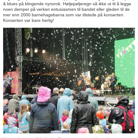
& blues på klingende nynorsk. Høljepøljeregn så ikke ut til å legge
noen demper på verken entusiasmen til bandet eller gleden til de
mer enn 2000 barnehagebarna som var tilstede på konserten.
Konserten var bare herlig!