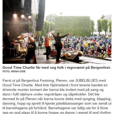
Good Time Charlie får med seg folk i regnværet på Bergenfest.
FOTO: MONA EIDE
Først ut på Bergenhus Festning, Plenen, var JUBELBLUES med
Good Time Charlie. Med Arle Hjelmeland i front leverte bandet en
drivende munter konsert der barna ble invitert med på sang og
dans i fullt oljehyre under regndråper og såpebobler. Det ble
dermed liv på Plenen når barna kunne delta med synging, klapping,
dansing, hopp og sprett til kjente jubelbluessanger som var sendt ut
til barnehagene på forhånd. Barnehagene var tidlig ute for å finne
seg en god plass til å kunne hoppe og danse i regnet til god rhythm