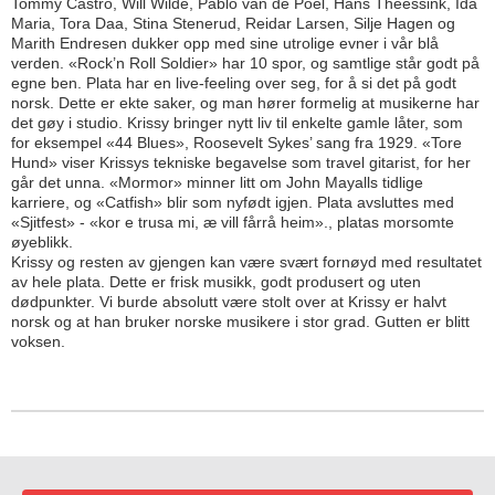
Tommy Castro, Will Wilde, Pablo van de Poel, Hans Theessink, Ida
Maria, Tora Daa, Stina Stenerud, Reidar Larsen, Silje Hagen og
Marith Endresen dukker opp med sine utrolige evner i vår blå
verden. «Rock’n Roll Soldier» har 10 spor, og samtlige står godt på
egne ben. Plata har en live-feeling over seg, for å si det på godt
norsk. Dette er ekte saker, og man hører formelig at musikerne har
det gøy i studio. Krissy bringer nytt liv til enkelte gamle låter, som
for eksempel «44 Blues», Roosevelt Sykes’ sang fra 1929. «Tore
Hund» viser Krissys tekniske begavelse som travel gitarist, for her
går det unna. «Mormor» minner litt om John Mayalls tidlige
karriere, og «Catfish» blir som nyfødt igjen. Plata avsluttes med
«Sjitfest» - «kor e trusa mi, æ vill fårrå heim»., platas morsomte
øyeblikk.
Krissy og resten av gjengen kan være svært fornøyd med resultatet
av hele plata. Dette er frisk musikk, godt produsert og uten
dødpunkter. Vi burde absolutt være stolt over at Krissy er halvt
norsk og at han bruker norske musikere i stor grad. Gutten er blitt
voksen.