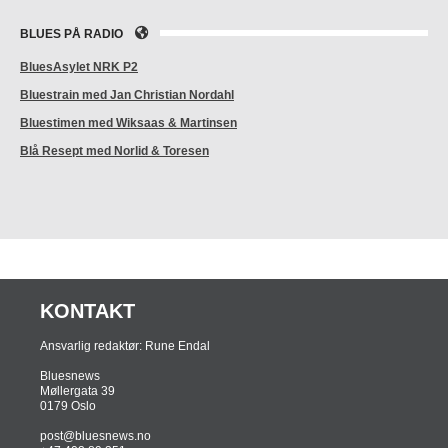
BLUES PÅ RADIO
BluesAsylet NRK P2
Bluestrain med Jan Christian Nordahl
Bluestimen med Wiksaas & Martinsen
Blå Resept med Norlid & Toresen
KONTAKT
Ansvarlig redaktør: Rune Endal
Bluesnews
Møllergata 39
0179 Oslo
post@bluesnews.no