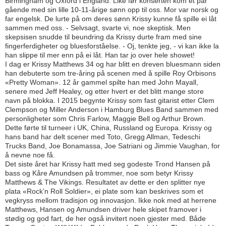
Birmingham og Oxford i England. Like før konserten kom et par
gående med sin lille 10-11-årige sønn opp til oss. Mor var norsk og
far engelsk. De lurte på om deres sønn Krissy kunne få spille ei låt
sammen med oss. - Selvsagt, svarte vi, noe skeptisk. Men
skepsisen snudde til beund­ring da Krissy durte fram med sine
fingerferdigheter og bluesforståelse. - Oj, tenkte jeg, - vi kan ikke la
han slippe til mer enn på ei låt. Han tar jo over hele showet!
I dag er Krissy Matthews 34 og har blitt en dreven bluesmann siden
han debuterte som tre-åring på scenen med å spille Roy Orbisons
«Pretty Woman». 12 år gammel spilte han med John Mayall,
senere med Jeff Healey, og etter hvert er det blitt mange store
navn på blokka. I 2015 begynte Krissy som fast gitarist etter Clem
Clempson og Miller Anderson i Hamburg Blues Band sammen med
personligheter som Chris Farlow, Maggie Bell og Arthur Brown.
Dette førte til turneer i UK, China, Russland og Europa. Krissy og
hans band har delt scener med Toto, Gregg Allman, Tedeschi
Trucks Band, Joe Bonamassa, Joe Satriani og Jimmie Vaughan, for
å nevne noe få.
Det siste året har Krissy hatt med seg godeste Trond Hansen på
bass og Kåre Amundsen på trommer, noe som betyr Krissy
Matthews & The Vikings. Resultatet av dette er den splitter nye
plata «Rock’n Roll Soldier», ei plate som kan beskrives som et
vegkryss mellom tradisjon og innovasjon. Ikke nok med at herrene
Matthews, Hansen og Amundsen driver hele skipet framover i
stødig og god fart, de her også invitert noen gjester med. Både