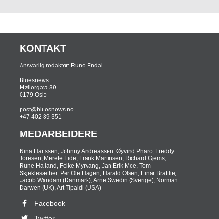
KONTAKT
Ansvarlig redaktør: Rune Endal
Bluesnews
Møllergata 39
0179 Oslo
post@bluesnews.no
+47 402 89 351
MEDARBEIDERE
Nina ­Hanssen, Johnny Andreassen, Øyvind Pharo, Freddy
Toresen, Merete Eide, Frank Martinsen, Richard Gjems,
Rune Halland, Folke Myrvang, Jan Erik Moe, Tom
Skjeklesæther, Per Ole Hagen, Harald Olsen, Einar Brattlie,
Jacob Wandam (Danmark), Arne Swedin (Sverige), Norman
Darwen (UK), Art Tipaldi (USA)
Facebook
Twitter