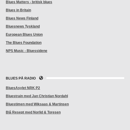
Blues Matters - britisk blues
Blues in Britain
Blues News Finland
Bluesnews Tyskland
European Blues Union
The Blues Foundation
NPS Music - Bluessidene
BLUES PÅ RADIO
BluesAsylet NRK P2
Bluestrain med Jan Christian Nordahl
Bluestimen med Wiksaas & Martinsen
Blå Resept med Norlid & Toresen