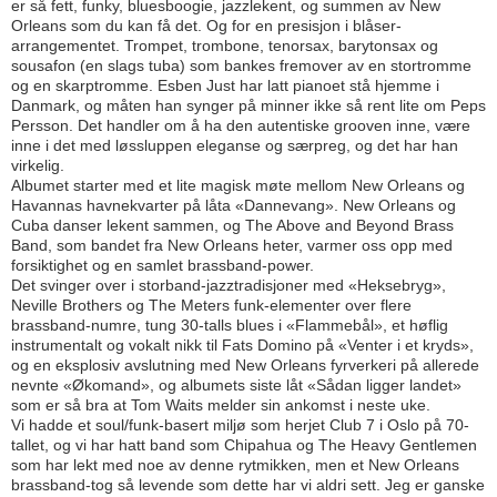
er så fett, funky, bluesboogie, jazzlekent, og summen av New
Orleans som du kan få det. Og for en presisjon i blåser-
arrangementet. Trompet, trombone, tenorsax, barytonsax og
sousafon (en slags tuba) som bankes fremover av en stortromme
og en skarptromme. Esben Just har latt pianoet stå hjemme i
Danmark, og måten han synger på minner ikke så rent lite om Peps
Persson. Det handler om å ha den autentiske grooven inne, være
inne i det med løssluppen eleganse og særpreg, og det har han
virkelig.
Albumet starter med et lite magisk møte mellom New Orleans og
Havannas havnekvarter på låta «Dannevang». New Orleans og
Cuba danser lekent sammen, og The Above and Beyond Brass
Band, som bandet fra New Orleans heter, varmer oss opp med
forsiktighet og en samlet brassband-power.
Det svinger over i storband­-jazztradisjoner med «Heksebryg»,
Neville Brothers og The Meters funk-elementer over flere
brassband-numre, tung 30-talls blues i «Flammebål», et høflig
instrumentalt og vokalt nikk til Fats Domino på «Venter i et kryds»,
og en eksplosiv avslutning med New Orleans fyrverkeri på allerede
nevnte «Økomand», og albumets siste låt «Sådan ligger landet»
som er så bra at Tom Waits melder sin ankomst i neste uke.
Vi hadde et soul/funk-basert miljø som herjet Club 7 i Oslo på 70-
tallet, og vi har hatt band som Chipahua og The Heavy Gentlemen
som har lekt med noe av denne rytmikken, men et New Orleans
brassband-tog så levende som dette har vi aldri sett. Jeg er ganske