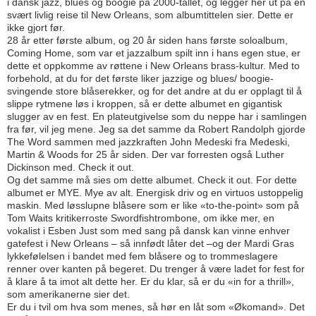
i dansk jazz, blues og boogie på 2000-tallet, og legger her ut på en
svært livlig reise til New Orleans, som albumtittelen sier. Dette er
ikke gjort før.
28 år etter første album, og 20 år siden hans første soloalbum,
Coming Home, som var et jazzalbum spilt inn i hans egen stue, er
dette et oppkomme av røttene i New Orleans brass-kultur. Med to
forbehold, at du for det første liker jazzige og blues/ boogie-
svingende store blåse­rekker, og for det andre at du er opplagt til å
slippe rytmene løs i kroppen, så er dette albumet en gigantisk
slugger av en fest. En plateutgivelse som du neppe har i samlingen
fra før, vil jeg mene. Jeg sa det samme da Robert Randolph gjorde
The Word sammen med jazzkraften John Medeski fra Medeski,
Martin & Woods for 25 år siden. Der var forresten også Luther
Dickinson med. Check it out.
Og det samme må sies om dette albumet. Check it out. For dette
albumet er MYE. Mye av alt. Energisk driv og en virtuos ustoppelig
maskin. Med løsslupne blåsere som er like «to-the-point» som på
Tom Waits kritikerroste Swordfishtrombone, om ikke mer, en
vokalist i Esben Just som med sang på dansk kan vinne enhver
gatefest i New Orleans – så innfødt låter det –og der Mardi Gras
lykkefølelsen i bandet med fem blåsere og to trommeslagere
renner over kanten på begeret. Du trenger å være ladet for fest for
å klare å ta imot alt dette her. Er du klar, så er du «in for a thrill»,
som amerikanerne sier det.
Er du i tvil om hva som menes, så hør en låt som «Økomand». Det