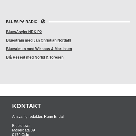
BLUES PÅ RADIO
BluesAsylet NRK P2
Bluestrain med Jan Christian Nordahl
Bluestimen med Wiksaas & Martinsen
Blå Resept med Norlid & Toresen
KONTAKT
Ansvarlig redaktør: Rune Endal
Bluesnews
Møllergata 39
0179 Oslo