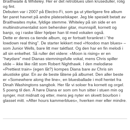
Braithwaite & Whiteley. Her er det retro­blues uten kruseduller, rolig
og fint.
Debuten var i 2007 på Electro-Fi, som ga ut ytterligere fire album
før paret havnet på andre plateselskaper. Jeg ble spesielt betatt av
Braithwaites myke, fyldige stemme. Whiteley på sin side er en
multiinstrumentalist som behersker gitar, munnspill, kornett og
banjo, og i raske låter hjelper han til med vokalen også.
Dette er deres ca tiende album, og er fortsatt forankret i “the
lowdown real thing”. De starter lekkert med «Hoodoo man blues» –
som Junior Wells, bare litt mer taktfast. Og den har en fin melodi i
all sin enkelhet. Så ruller det videre: «Moon is rising» er en
“høydare” med Dianas stem­ningsfulle vokal, mens Chris spiller
slide – ikke like rått som Robert Nighthawk. I den melodiøse
«Prettiest train» (egen låt?) kompes Diana bare av Chris sin
akustiske gitar. En av de beste låtene på albumet. Den aller beste
er «Somewhere along the line», en bluesballade i moll hentet fra
Dinah Washingtons sangbok. Her får vi soloer fra kornett og orgel.
5 poeng til den. Å høre Diana er som om hun sitter i stuen min og
synger, mot midnatt og etter, mens jeg nyter en skvett bourbon i
glasset mitt. «After hours kammerblues», hverken mer eller mindre.