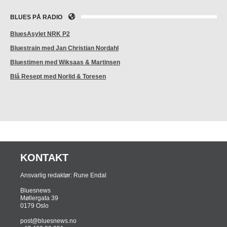
BLUES PÅ RADIO
BluesAsylet NRK P2
Bluestrain med Jan Christian Nordahl
Bluestimen med Wiksaas & Martinsen
Blå Resept med Norlid & Toresen
KONTAKT
Ansvarlig redaktør: Rune Endal
Bluesnews
Møllergata 39
0179 Oslo
post@bluesnews.no