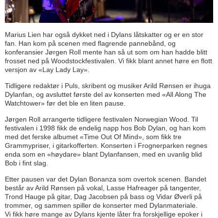
Marius Lien har også dykket ned i Dylans låtskatter og er en stor
fan. Han kom på scenen med flagrende pannebånd, og
konferansier Jørgen Roll mente han så ut som om han hadde blitt
frosset ned på Woodstockfestivalen. Vi fikk blant annet høre en flott
versjon av «Lay Lady Lay».
Tidligere redaktør i Puls, skribent og musiker Arild Rønsen er ihuga
Dylanfan, og avsluttet første del av konserten med «All Along The
Watchtower» før det ble en liten pause.
Jørgen Roll arrangerte tidligere festivalen Norwegian Wood. Til
festivalen i 1998 fikk de endelig napp hos Bob Dylan, og han kom
med det ferske albumet «Time Out Of Mind», som fikk tre
Grammypriser, i gitarkofferten. Konserten i Frognerparken regnes
enda som en «høydare» blant Dylanfansen, med en uvanlig blid
Bob i fint slag.
Etter pausen var det Dylan Bonanza som overtok scenen. Bandet
består av Arild Rønsen på vokal, Lasse Hafreager på tangenter,
Trond Hauge på gitar, Dag Jacobsen på bass og Vidar Øverli på
trommer, og sammen spiller de konserter med Dylanmateriale.
Vi fikk høre mange av Dylans kjente låter fra forskjellige epoker i