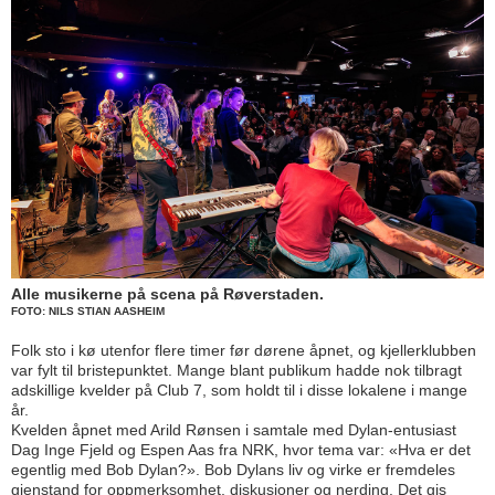
Alle musikerne på scena på Røverstaden.
FOTO: NILS STIAN AASHEIM
Folk sto i kø utenfor flere timer før dørene åpnet, og kjellerklubben
var fylt til bristepunktet. Mange blant publikum hadde nok tilbragt
adskillige kvelder på Club 7, som holdt til i disse lokalene i mange
år.
Kvelden åpnet med Arild Rønsen i samtale med Dylan-entusiast
Dag Inge Fjeld og Espen Aas fra NRK, hvor tema var: «Hva er det
egentlig med Bob Dylan?». Bob Dylans liv og virke er fremdeles
gjenstand for oppmerksomhet, diskusjoner og nerding. Det gis