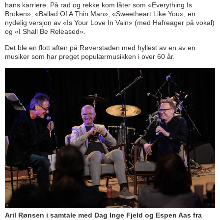
hans karriere. På rad og rekke kom låter som «Everything Is
Broken», «Ballad Of A Thin Man», «Sweetheart Like You», en
nydelig versjon av «Is Your Love In Vain» (med Hafreager på vokal)
og «I Shall Be Released».
Det ble en flott aften på Røverstaden med hyllest av en av en
musiker som har preget populærmusikken i over 60 år.
Aril Rønsen i samtale med Dag Inge Fjeld og Espen Aas fra