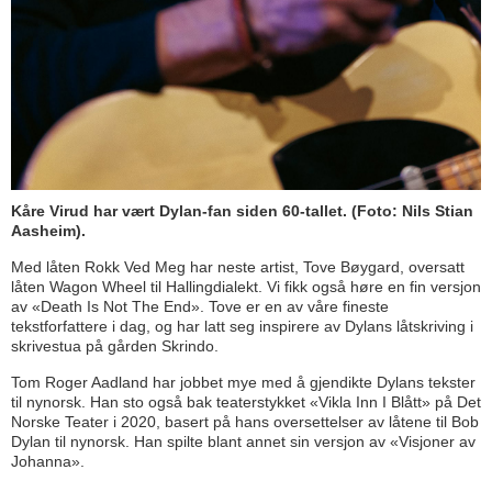
Kåre Virud har vært Dylan-fan siden 60-tallet. (Foto: Nils Stian
Aasheim).
Med låten Rokk Ved Meg har neste artist, Tove Bøygard, oversatt
låten Wagon Wheel til Hallingdialekt. Vi fikk også høre en fin versjon
av «Death Is Not The End». Tove er en av våre fineste
tekstforfattere i dag, og har latt seg inspirere av Dylans låtskriving i
skrivestua på gården Skrindo.
Tom Roger Aadland har jobbet mye med å gjendikte Dylans tekster
til nynorsk. Han sto også bak teaterstykket «Vikla Inn I Blått» på Det
Norske Teater i 2020, basert på hans oversettelser av låtene til Bob
Dylan til nynorsk. Han spilte blant annet sin versjon av «Visjoner av
Johanna».