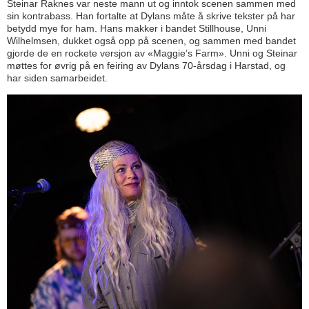
Steinar Raknes var neste mann ut og inntok scenen sammen med
sin kontrabass. Han fortalte at Dylans måte å skrive tekster på har
betydd mye for ham. Hans makker i bandet Stillhouse, Unni
Wilhelmsen, dukket også opp på scenen, og sammen med bandet
gjorde de en rockete versjon av «Maggie’s Farm». Unni og Steinar
møttes for øvrig på en feiring av Dylans 70-årsdag i Harstad, og
har siden samarbeidet.