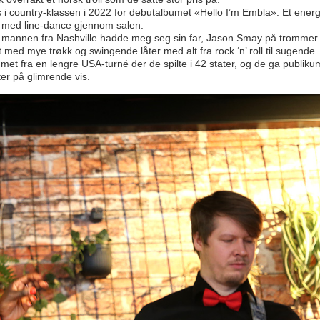
 i country-klassen i 2022 for debutalbumet «Hello I’m Embla». Et energ
et med line-dance gjennom salen.
 mannen fra Nashville hadde meg seg sin far, Jason Smay på trommer
med mye trøkk og swingende låter med alt fra rock ‘n’ roll til sugende
met fra en lengre USA-turné der de spilte i 42 stater, og de ga publiku
er på glimrende vis.