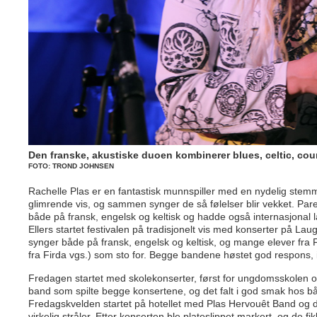
Den franske, akustiske duoen kombinerer blues, celtic, co
FOTO: TROND JOHNSEN
Rachelle Plas er en fantastisk munnspiller med en nydelig stemm
glimrende vis, og sammen synger de så følelser blir vekket. Pare
både på fransk, engelsk og keltisk og hadde også internasjonal 
Ellers startet festivalen på tradisjonelt vis med konserter på Laug
synger både på fransk, engelsk og keltisk, og mange elever fra
fra Firda vgs.) som sto for. Begge bandene høstet god respons, 
Fredagen startet med skolekonserter, først for ungdomsskolen o
band som spilte begge konsertene, og det falt i god smak hos 
Fredagskvelden startet på hotellet med Plas Hervouêt Band og d
virkelig stråler. Etter konserten ble plateslippet markert, og de fi