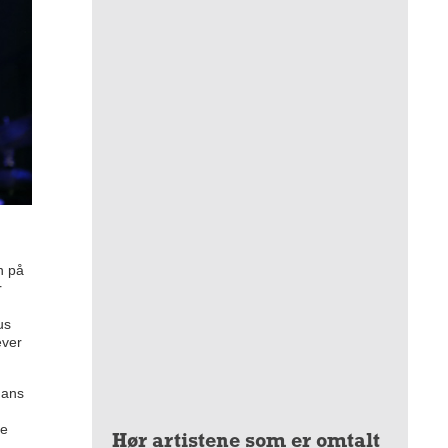
n på
r
us
ever
hans
.
de
Hør artistene som er omtalt