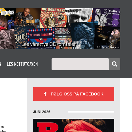
N
LES NETTUTGAVEN
FØLG OSS PÅ
FACEBOOK
JUNI 2026
ere
nske