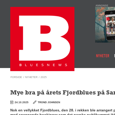
ANNONSE
NYHETER
FORSIDE
/
NYHETER
/
2025
Mye bra på årets Fjordblues på S
24.10.2025
TROND JOHNSEN
Nok en vellykket Fjordblues, den 28. i rekken ble arrangert 
med spennende bookinger som det norske publikummet ikke ha